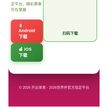
停止播放
立即下
载开云