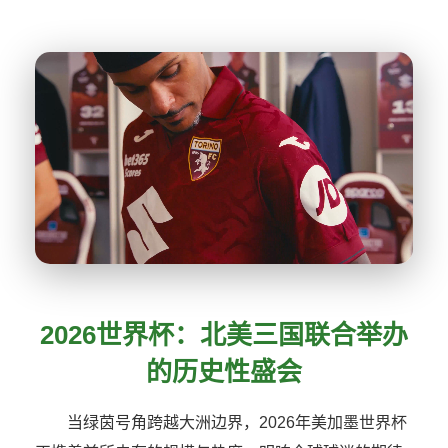
2026世界杯：北美三国联合举办
的历史性盛会
当绿茵号角跨越大洲边界，2026年美加墨世界杯