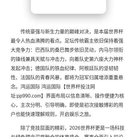
传统豪强与新生力量的巅峰对决，是本届世界杯
最令人热血沸腾的看点。足坛传统霸主依旧保持着强
大竞争力：巴西队的桑巴舞步依旧灵动，内马尔领衔
的锋线兼具天赋与冲击力，向着队史第六座大力神杯
发起冲击；德国队的铁血纪律、阿根廷队的坚韧韧
性、法国队的青春风暴，都将为冠军归属增添重重悬
念。鸿运国际 鸿运国际【世界杯投注网
址:pp990.com】界面布局以信息清晰、操作便捷为核
心，主次分明、引导明确，即使是初次接触博彩的用
户也能快速理解规则，开启娱乐之旅。
除了竞技层面的精彩，2026世界杯更是一场科技