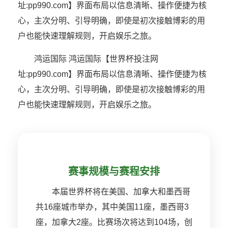
足球从不只是一项运动，它承载着拼搏、热爱、